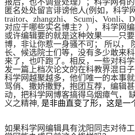
报后，也不调查处理）；科学网有的
匿名处处留言诽谤他人(例如，科学
traitor、zhangzhi、 Scumj、Vonli、D
对应于哪些实名博主？），科学网编
或许编辑要的就是这种效果——只要
博，非让你惹一身骚不可； 所以， 
长、候选院士们等，没有多少敢来科
来了，也吓跑了。相反，一些对科学
发一篇上档次论文的在科教界混日子
科学网越聚越多，他们唯一的本事就
骂俏、撒娇撒野，抱团互荐，编辑甚
动，把科学网博客搞得乌烟瘴气， 
义之精神,
是非曲直变了形，这是一
如果科学网编辑具有沈阳同志对待工