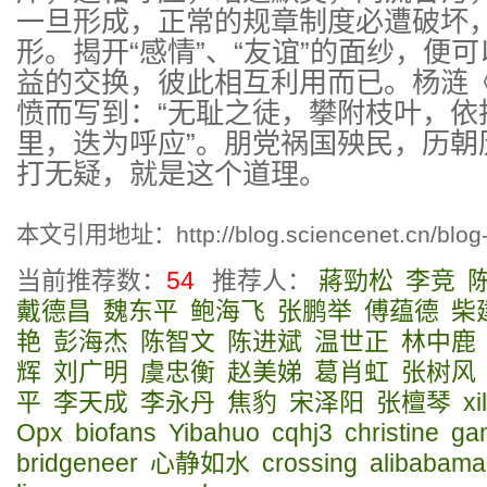
一旦形成，正常的规章制度必遭破坏
形。揭开“感情”、“友谊”的面纱，便
益的交换，彼此相互利用而已。杨涟
愤而写到：“无耻之徒，攀附枝叶，依
里，迭为呼应”。朋党祸国殃民，历朝
打无疑，就是这个道理。
本文引用地址：
http://blog.sciencenet.cn/bl
当前推荐数：
54
推荐人：
蔣勁松
李竞
戴德昌
魏东平
鲍海飞
张鹏举
傅蕴德
柴
艳
彭海杰
陈智文
陈进斌
温世正
林中鹿
辉
刘广明
虞忠衡
赵美娣
葛肖虹
张树风
平
李天成
李永丹
焦豹
宋泽阳
张檀琴
xi
Opx
biofans
Yibahuo
cqhj3
christine
ga
bridgeneer
心静如水
crossing
alibabam