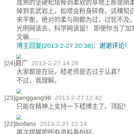
成熟的坚硬松塔掉到柔软的草地上那是刚
掉到玄武岩上，松塔会粉身碎骨。这棵知
来平衡，绝对的柔与刚都为过，过犹不及
光明网该去，科学网该留！ 即使你当了加
文嘛......
博主回复(2013-2-27 20:38)
：
谢谢评论！
[24]
聂广
2013-2-27 14:26
大家都是在玩，嵇老师是否过于认真？
不过，我理解。
[23]
ganggang96
2013-2-27 12:42
只能在精神上支持一下嵇博主了。顶起！
[22]
biofans
2013-2-27 10:14
再次提醒把所有资料备份好。