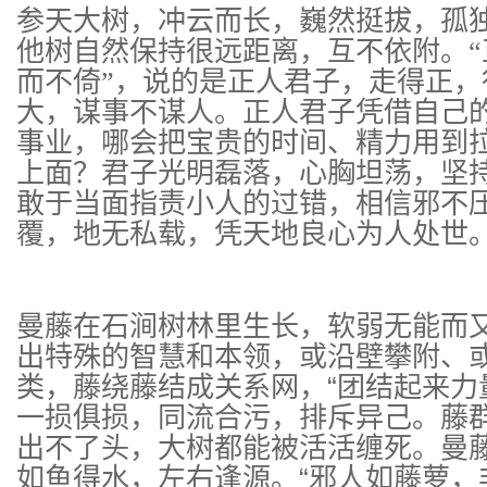
参天大树，冲云而长，巍然挺拔，孤
他树自然保持很远距离，互不依附。“
而不倚”，说的是正人君子，走得正，
大，谋事不谋人。正人君子凭借自己
事业，哪会把宝贵的时间、精力用到
上面？君子光明磊落，心胸坦荡，坚
敢于当面指责小人的过错，相信邪不
覆，地无私载，凭天地良心为人处世
曼藤在石涧树林里生长，软弱无能而
出特殊的智慧和本领，或沿壁攀附、
类，藤绕藤结成关系网，“团结起来力
一损俱损，同流合污，排斥异己。藤
出不了头，大树都能被活活缠死。曼
如鱼得水，左右逢源。“邪人如藤萝，