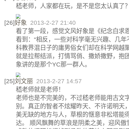
嵇老师，人家都在玩，是不是您太认真了
[26]
好象
2013-2-27 21:40
看了第一段，感觉文风好象是《纪念白求
看到：“相反，一些对科学毫无兴趣、几年
科教界混日子的庸男俗女们却在科学网越
就是拉帮结派，打情骂俏、撒娇撒野，抱团
象讲的是那个YC那一群人。
[25]
刘文丽
2013-2-27 14:57
嵇老师就是老师！
老师也是不完美的，不过嵇老师能用古文
别。真正的智者不炫耀昨天、不许诺明天
美无缺的地方与人，草根的惬意非松塔能
达。 顺风飘舞的草浪是阴柔之美，迎风傲