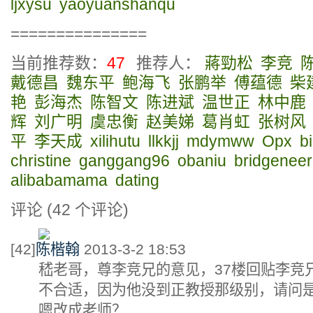
ljxysu
yaoyuanshanqu
===============
当前推荐数：
47
推荐人：
蔣勁松
李竞
戴德昌
魏东平
鲍海飞
张鹏举
傅蕴德
柴
艳
彭海杰
陈智文
陈进斌
温世正
林中鹿
辉
刘广明
虞忠衡
赵美娣
葛肖虹
张树风
平
李天成
xilihutu
llkkjj
mdymww
Opx
b
christine
ganggang96
obaniu
bridgeneer
alibabamama
dating
评论 (
42
个评论)
[42]
陈楷翰
2013-3-2 18:53
嵇老哥，尊李竞兄的意见，37楼回贴李竞
不合适，因为他没到正教授那级别，请问
嗯改成老师？