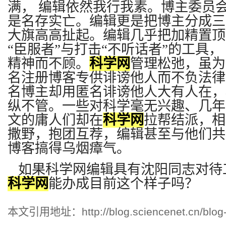
满，
编辑依然我行我素。博主委员
是名存实亡。编辑更是把博主分成三
大旗高高扯起。编辑几乎把加精置顶
“臣服者”与打击“不听话者”的工具，
精神而不顾。
科学网
管理松弛，虽为
名注册博客专供诽谤他人而不负法律
名博主却用匿名诽谤他人大有人在，
纵不管。一些对科学毫无兴趣、几年
文的庸人们却在
科学网
拉帮结派，相
撒野，抱团互荐，编辑甚至与他们共
博客搞得乌烟瘴气。
如果科学网编辑具有沈阳同志对待
科学网
能办成目前这个样子吗？
本文引用地址：
http://blog.sciencenet.cn/bl