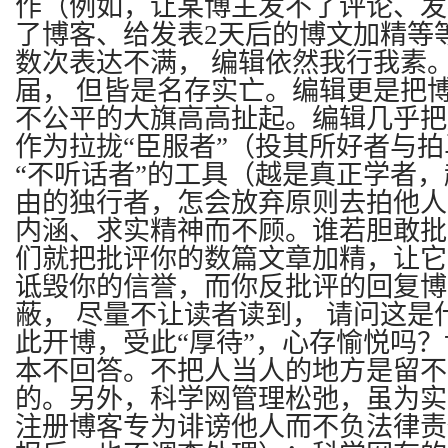
作（例如，让某博主发不了评论、发
了博客、给发表2天后的博文加精等
数次表达不满，
编辑依然我行我素
届，
但皆
是名存实亡。编辑更是把
不公平的大旗高高扯起。编辑几乎把
作为拉拢“臣服者”（投其所好者与
“不听话者”的工具（越是真正学者
由的独行者，怎会放弃原则去拍他人
内涵、求实精神而不顾。谁若胆敢批
们就把批评你的数篇文章加精，让它
诋毁你的信誉，而你反批评的回复博
蔽， 尽量不让读者读到， 请问这是
此开博，受此“厚待”，心存愉悦吗
本不回答。不把人当人的地方是留不
的。另外，科学网管理松弛，虽为实
注册博客专为诽谤他人而不负法律责