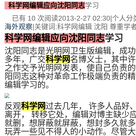
科学网编辑应向沈阳同志
学习
已有 10 次阅读
2013-2-27 02:30
|
个人分类
海外观察
|
关键词:科学网编辑 沈阳 尊重学
科学网编辑应向沈阳同志
学习
沈阳同志是光明网卫生版编辑，成功
多年，广交
科学网
名博义士，其中许
之作交予光明网发表，使自己负责的
阳同志这种对革命工作极端负责的精
编辑学习的。
反观
科学网
过去几年，
许多人品好
离开，
转移它处，编辑对博主缺少
就删，想屏蔽就屏蔽，想封多久就多
玩弄一些见不得人的小动作。尽管大