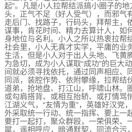
起”。凡是小人拉帮结派搞小圈子的地
头，正气不足（好人受气），而邪气
走后门、找路子，行码头，拜帮主，
谋事，肯花时间、精力去算计人，如
身地位与名利。小人之所以热衷拉帮
社会里，小人无真才实学，平庸的业
生活，但是小人对于出人头地、飞黄
为急切，成为小人谋取“成功”的巨大
间就必须寻找依托，通过同声相应、
同派，装腔作势、依附攀缘，拉帮结
道弟，抢地盘、打江山，呼啸山林。
或勾肩搭背、或相互抬轿、或打情骂
江湖义气，“友情为重”，英雄好汉党
外采取统一行动、统一指挥、要上一
要打一起打，聚众群殴，一荣俱荣、
犀，遥相呼应，暗通默契，同流合污