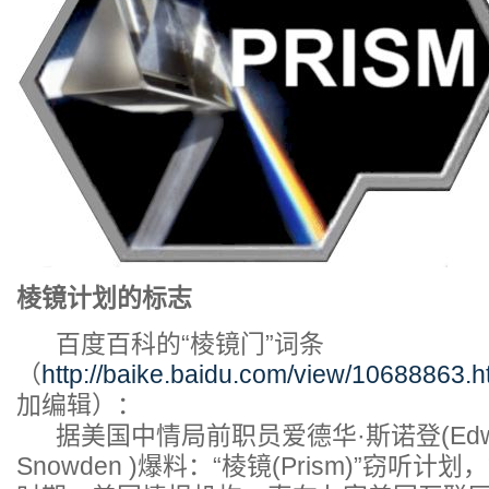
棱镜计划的标志
百度百科的“棱镜门”词条
（
http://baike.baidu.com/view/10688863.
加编辑）：
据美国中情局前职员爱德华·斯诺登(Edward
Snowden )爆料：“棱镜(Prism)”窃听计