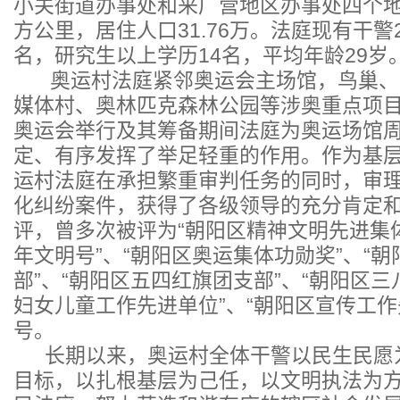
小关街道办事处和来广营地区办事处四个地区
方公里，居住人口31.76万。法庭现有干警
名，研究生以上学历14名，平均年龄29岁
奥运村法庭紧邻奥运会主场馆，鸟巢、
媒体村、奥林匹克森林公园等涉奥重点项
奥运会举行及其筹备期间法庭为奥运场馆
定、有序发挥了举足轻重的作用。作为基
运村法庭在承担繁重审判任务的同时，审
化纠纷案件，获得了各级领导的充分肯定
评，曾多次被评为“朝阳区精神文明先进集体
年文明号”、“朝阳区奥运集体功勋奖”、“
部”、“朝阳区五四红旗团支部”、“朝阳区三
妇女儿童工作先进单位”、“朝阳区宣传工作
号。
长期以来，奥运村全体干警以民生民愿
目标，以扎根基层为己任，以文明执法为