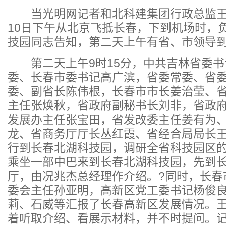
当光明网记者和北科建集团行政总监王槑
10日下午从北京飞抵长春，下到机场时，
技园同志告知，第二天上午有省、市领导
第二天上午9时15分，中共吉林省委书
委、长春市委书记高广滨，省委常委、省
委、副省长陈伟根，长春市市长姜治莹、
主任张焕秋，省政府副秘书长刘非，省政
发展办主任张宝田，省发改委主任姜有为
龙、省商务厅厅长丛红霞、省经合局局长
行到长春北湖科技园，调研全省科技园区
乘坐一部中巴来到长春北湖科技园，先到
厅，由况兆杰总经理作介绍。?同时，长春
委会主任孙亚明，高新区党工委书记杨俊
莉、石威等汇报了长春高新区发展情况。
着听取介绍、看展示材料，并不时提问。