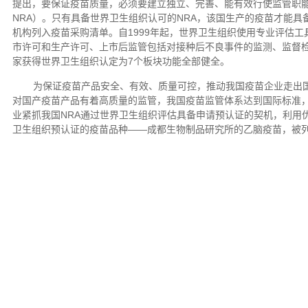
提出，要保证疫苗质量，必须要建立独立、完善、能有效行使监管职能的体系，即健全的
NRA）。只有具备世界卫生组织认可的NRA，该国生产的疫苗才能
机构列入疫苗采购清单。自1999年起，世界卫生组织使用专业评估工
市许可和生产许可、上市后监管包括对接种后不良事件的监测、监督检
家获得世界卫生组织认定为7个板块功能全部健全。
为保证疫苗产品安全、有效、质量可控，推动我国疫苗企业走出国
对国产疫苗产品有着高质量的监管，我国疫苗监管体系达到国际标准
业紧抓我国NRA通过世界卫生组织评估具备申请预认证的契机，利用优
卫生组织预认证的疫苗品种——成都生物制品研究所的乙脑疫苗，被