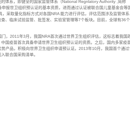
国家监管体系（National Regnlatory Authority ,简称
具备申报世卫组织预认证的基本资质，进而通过认证被联合国儿童基金会等
具，采取量化指标方式对各国NRA 能力进行评估，评估范围涉及监管体系
查、临床试验监管、批签发、实验室管理等7个板块。目前，全球有36
门，2011年3月，我国NRA首次通过世界卫生组织评估，这标志着我国
，中国疫苗首次具备申请世界卫生组织预认证的资质。之后，国内多家疫
势产品，积极向世界卫生组织申请预认证。2013年10月，我国首个通过
列入联合国采购清单。