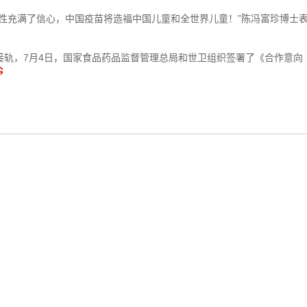
性充满了信心，中国疫苗将造福中国儿童和全世界儿童！”陈冯富珍博士
接轨，7月4日，国家食品药品监督管理总局和世卫组织签署了《合作意向