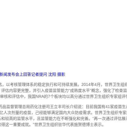
新闻发布会上回答记者提问 沈阳 摄影
估，以考核管理体系的稳定执行和可持续发展。2014年4月，世界卫生组
评估内容更完整，并引入疫苗监管能力“成熟度水平”概念，强化了检查
面审核和评估中，我国NRA的7个板块均以高分通过世界卫生组织专家组评
药品监督管理总局药化注册司王立丰司长介绍说：目前我国有41家疫苗生
10亿人次剂量的疫苗，己经能够满足国内大众防疫需求。世界卫生组织专家
和较高的监管水平，且监管能力在不断强化和完善。“再一次通过评估展
得这一重要成就。”世界卫生组织驻华代表施贺德博士表示。