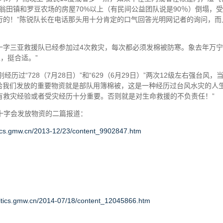
市翁田镇和罗豆农场的房屋70%以上（有民间公益团队说是90％）倒塌，
行的！”陈锐队长在电话那头用十分肯定的口气回答光明网记者的询问，而
字三亚救援队已经参加过4次救灾，每次都必须发棉被防寒。象去年万宁
，挺合适。”
“728（7月28日）”和“629（6月29日）”两次12级左右强台风，
给我们发放的重要物资就是部队用簿棉被，这是一种经历过台风水灾的人
有救灾经验或者受灾经历十分重要。否则就是对生命救援的不负责任！”
十字会发放物资的二篇报道：
itics.gmw.cn/2013-12/23/content_9902847.htm
olitics.gmw.cn/2014-07/18/content_12045866.htm