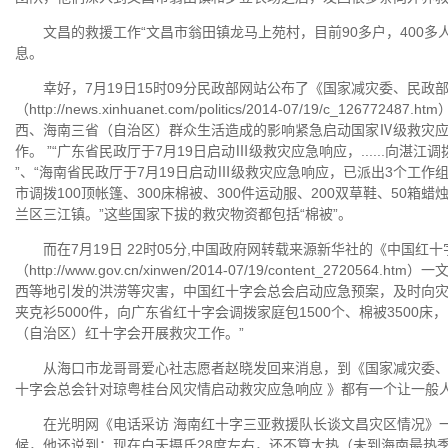
文昌的救援工作“文昌市翁田镇龙马上苑村，目前90多户，400多
息。
幸好，7月19日15时09分民政部网站公布了《国家减灾委、民政部
（http://news.xinhuanet.com/politics/2014-07/19/c
西、海南三省（自治区）群众生活造成的影响紧急启动国家Ⅳ级救灾
作。 ”“广东省民政厅于7月19日启动Ⅲ级救灾应急响应，......向湛江调
”、“海南省民政厅于7月19日启动Ⅲ级救灾应急响应，已派出3个工
市调拨100顶帐篷、300床棉被、300件运动服、200双草鞋、5
兰区三江镇。”这些国家下拔的救灾物资都包括“棉被”。
而在7月19日 22时05分,中国政府网转载来源新华社的《中国红
（http://www.gov.cn/xinwen/2014-07/19/content_
西等地引发的洪涝等灾害，中国红十字会总会启动应急预案，及时向灾区
夹克衫5000件，向广东省红十字会调拨家庭包1500个、棉被3500
（自治区）红十字会开展救灾工作。”
从海口市龙哥哥爱心社志愿者赵晓发回来消息，到《国家减灾委、民
十字会总会针对琼粤桂台风灾情启动救灾应急响应 》都有一个让一般人
在光明网《电话采访 海南红十字三亚救援队长谈文昌灾区情况》一
候，他还说到：现在白天摄氏28度左右，还不算太热（未到海南最热季