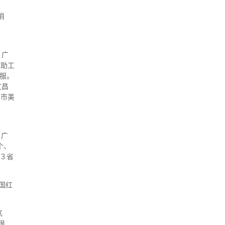
消
、广
救助工
衣服。
文昌
口市美
、广
个、
持３省
国红
气
很