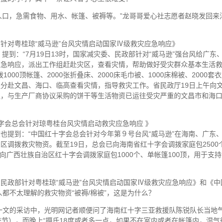
人口，急需食物、用水、帐篷、被褥等。”龙哥哥爱心社志愿者赵晓发回来
针对粤桂琼“威马逊”台风灾情启动国家Ⅳ级救灾应急响应》
_126772487.htm）提到：“7月19日13时，国家减灾委、民政部针对“威马逊”强台风给广东
应急响应，派出工作组赶赴灾区，查看灾情，帮助做好受灾群众基本生活
拨1000顶帐篷、2000张折叠床、2000床毛巾被、1000床棉被、2000套
作组分赴文昌、海口、临高查看灾情，指导救灾工作。省民政厅19日上午向
0箱蜡烛，与生产厂商协议采购的饼干等生活物资已运往受灾严重的文昌市和海
十字会总会针对琼粤桂台风灾情启动救灾应急响应 》
2720564.htm）一文也提到：“中国红十字会总会针对今年第９号台风“威马逊”在海南、广东
调拨救灾物资。截至19日，总会已向海南省红十字会调拨家庭包2500
床，向广西壮族自治区红十字会调拨家庭包1000个、单帐篷100顶，用于支
政部针对粤桂琼“威马逊”台风灾情启动国家Ⅳ级救灾应急响应》和《中
都不太理解的救灾物资“被褥/棉被”，这是为什么？
文的采访中，光明网记者顺便问了海南红十字三亚救援队陈锐队长当地
节），而晚上“摄氏18度或者多一点，如果不在室内或者在帐篷内，湿气