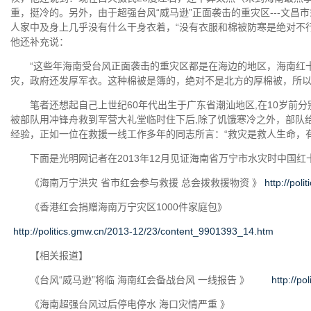
重，挺冷的。另外，由于超强台风“威马逊”正面袭击的重灾区---文昌
人家中及身上几乎没有什么干身衣着，“没有衣服和棉被防寒是绝对不
他还补充说：
“这些年海南受台风正面袭击的重灾区都是在海边的地区，海南红十
灾，政府还发厚军衣。这种棉被是簿的，绝对不是北方的厚棉被，所以
笔者还想起自己上世纪60年代出生于广东省潮汕地区,在10岁前分别经历过
被部队用冲锋舟救到军营大礼堂临时住下后,除了饥饿寒冷之外，部队
经验，正如一位在救援一线工作多年的同志所言：“救灾是救人生命，
下面是光明网记者在2013年12月见证海南省万宁市水灾时中国红
《海南万宁洪灾 省市红会参与救援 总会拨救援物资 》
http://pol
《香港红会捐赠海南万宁灾区1000件家庭包》
http://politics.gmw.cn/2013-12/23/content_9901393_14.htm
【相关报道】
《台风“威马逊”将临 海南红会备战台风 一线报告 》
http://p
《海南超强台风过后停电停水 海口灾情严重 》