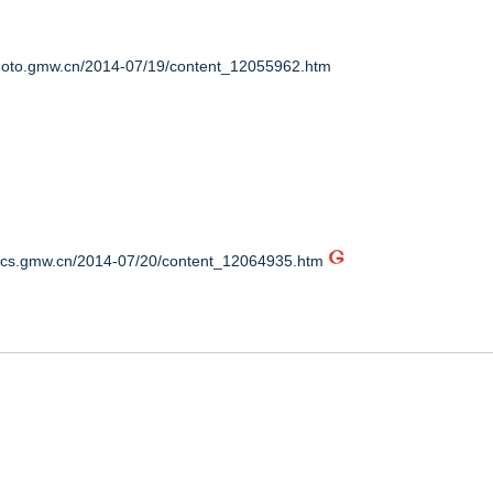
photo.gmw.cn/2014-07/19/content_12055962.htm
litics.gmw.cn/2014-07/20/content_12064935.htm
m