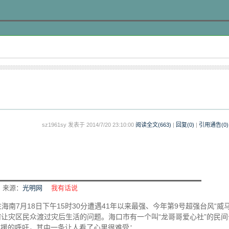
sz1961sy 发表于 2014/7/20 23:10:00
阅读全文(
663
)
|
回复(0)
|
引用通告(
0
)
来源：
光明网
我有话说
海南7月18日下午15时30分遭遇41年以来最强、今年第9号超强台风“威马
何让灾区民众渡过灾后生活的问题。海口市有一个叫“龙哥哥爱心社”的民间
救援的呼吁，其中一条让人看了心里很难受：