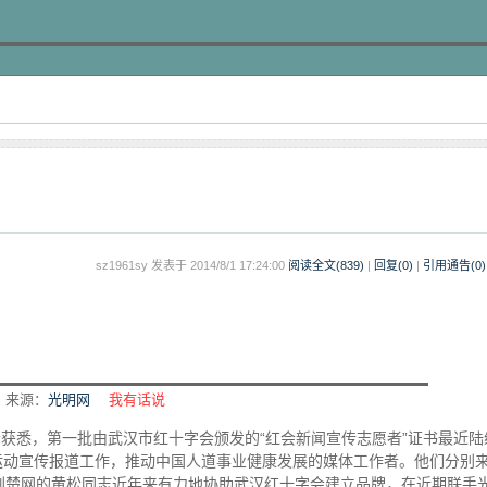
sz1961sy 发表于 2014/8/1 17:24:00
阅读全文(
839
)
|
回复(0)
|
引用通告(
0
)
来源：
光明网
我有话说
获悉，第一批由武汉市红十字会颁发的“红会新闻宣传志愿者”证书最近陆
运动宣传报道工作，推动中国人道事业健康发展的媒体工作者。他们分别
荆楚网的黄松同志近年来有力地协助武汉红十字会建立品牌，在近期联手