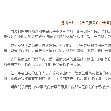
昆山市红十字会负责采血护士坚持
血源科医生杨旸刚刚生完孩子不到三个月，正在家休产假。当她从
每过几个小时，她会在婆婆的催促下跑到休息室给孩子喂上一口奶，
成分室护士沈纯是一位新妈妈，为了能让自己有更多的时间在单位
粉，整天哭闹不停，母亲多次催她回家，她都坚持留了下来，最后干
还有带病工作的盛华英、丢下重病父亲的准新娘许丽佳、脚部负伤
都是白衣战士的杰出代表，她们是最美的血液天使。
红十字会血站的工作人员在这次昆山8.2事故发生后伤员救治的不
份，奋战在灾难事故中的昆山红十字会血站护士的忘我工作行动，传
当我们祝福昆山8.2事故伤者早日康复并向那些无偿献血者致敬外