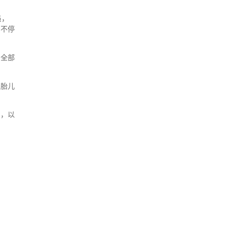
员，
，不停
员全部
中胎儿
亲，以
。