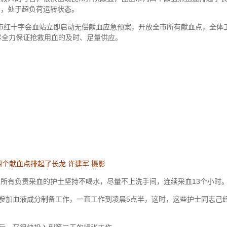
力，处于超负荷运转状态。
市红十字会血站立即启动无偿献血应急预案，开放全市所有献血点，全体
尽全力保证抢救用血的及时、足量供应。
个献血点排起了长龙 许建军 摄影
有负责采血的护士坚持不喝水，尽量不上洗手间，连续采血13个小时
参加血液成分制备工作，一直工作到凌晨5点半，这时，这些护士同志己