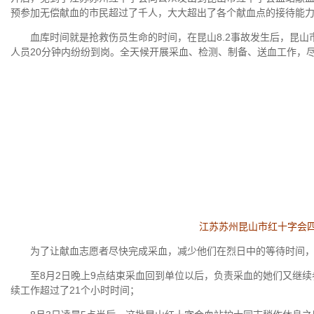
预参加无偿献血的市民超过了千人，大大超出了各个献血点的接待能
血库时间就是抢救伤员生命的时间，在昆山8.2事故发生后，昆山
人员20分钟内纷纷到岗。全天候开展采血、检测、制备、送血工作，
江苏苏州昆山市红十字会四
为了让献血志愿者尽快完成采血，减少他们在烈日中的等待时间，所
至8月2日晚上9点结束采血回到单位以后，负责采血的她们又继续
续工作超过了21个小时时间；