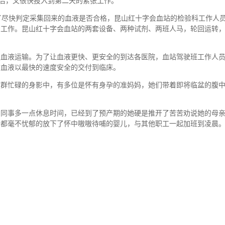
后，又很快投入到第二天的紧张工作。
为了尽快判定采集回来的血液是否合格，昆山红十字会血站的检验科工作人
测工作。昆山红十字会血站的两套设备、两种试剂、两班人马，轮回运转
血液运输。为了让血液更快、更安全的到达各医院，血站驾驶班工作人
质血液以最快的速度安全的交付到临床。
群忙碌的身影中，有多位是怀有身孕的准妈妈，她们带着即将临盆的腹
同事多一点休息时间，已经到了预产期的她硬是推开了苦苦劝说她的母
也都毫不忧郁的放下了怀中嗷嗷待哺的婴儿，与其他职工一起加班到凌晨