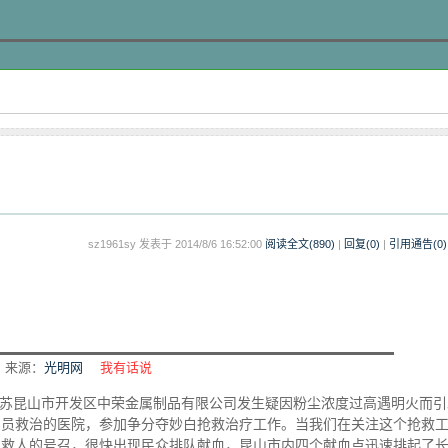
sz1961sy 发表于 2014/8/6 16:52:00
阅读全文(
890
)
|
回复(0)
|
引用通告(
0
)
来源：
光明网
我有话说
，江苏昆山市开发区中荣金属制品有限公司发生疑因粉尘浓度过高遇明火而
伤员救治的医院，参加争分夺妙白抢救治疗工作。当我们在关注这个抢救
血救人的号召，很快出现民众排队献血，昆山市内四个献血点迅速排起了