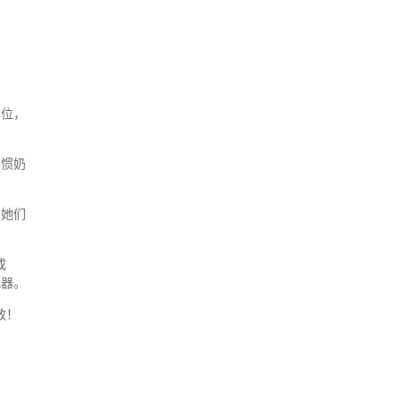
单位，
不惯奶
…她们
成
武器。
敬！