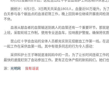
8月3日凌晨5点半后，这批昆山红十字会血站护士同志稍作休息之
据统计：8月2日、3日两天共采血1803人，血量近50万毫升。
白天参与各个献血点的血液初筛工作，晚上回到单位继续开展夜间检
不休。
血液从献血者的血管输送到病人的血管还有一个重要环节，那就是
上班，采取轮班工作制，使用专业送血车，拉响救护警报，确保将优
昆山红十字会血站的全体人员都充实到无偿献血工作第一线。在这
一起工作在采供血第一线。其中有很多同志的行为令人感动：
采供科护士王子琳就是准妈妈中的一员，为了让长时间连续工作的
最快的速度赶到了血站参加工作。更有正在休产假的新妈妈们，她们
源：
光明网
我有话说