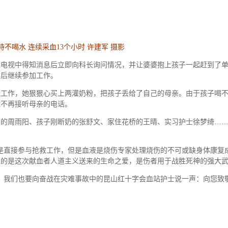
不喝水 连续采血13个小时 许建军 摄影
电视中得知消息后立即向科长询问情况，并让婆婆抱上孩子一起赶到了
然后继续参加工作。
工作，她狠狠心买上两灌奶粉，把孩子丢给了自己的母亲。由于孩子喝
脆不再接听母亲的电话。
的周雨阳、孩子刚断奶的张舒文、家住花桥的王晴、实习护士徐梦绮…
是直接参与抢救工作，但是血液是烧伤专家处理烧伤的不可或缺身体康复
递的是这次献血者人道主义送来的生命之爱，是伤者用于战胜死神的强大
，我们也要向奋战在灾难事故中的昆山红十字会血站护士说一声：向您致