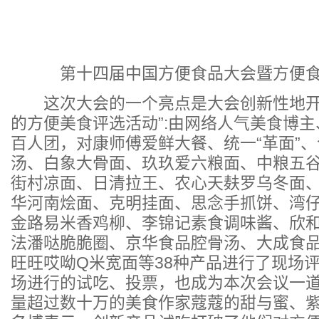
第十四届中国方便食品大会暨方便食
这次大会的一个亮点是大会创新性地开
的方便美食评选活动”:由网络人气美食博
百人团，对康师傅爱鲜大餐、统一“革面”
汤、白象大骨面、玖玖爱六粮面、中粮五
街村凉面、日清拉王、农心天麸罗乌冬面
华河南烩面、克明挂面、思念手抓饼、湾
金路易米香鸡柳、李锦记素食调味酱、欣
法潘哒脆脆圈、京华食品腔骨汤、大成食
旺旺哎呦Q米宽面等38种产品进行了现场
场进行的试吃、投票，也成为本次会议一
量超过数十万的美食作家蔻蔻的甜与蜜、