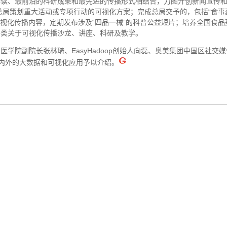
解读、最前沿的科研成果和最先进的传播形式相结合，力图开创新闻宣传
总局策划重大活动或专项行动的可视化方案；完成总局交予的，包括“食事
视化传播内容，定期发布涉及“四品一械”的科普公益短片；培养全国食品
各类关于可视化传播沙龙、讲座、科研及教学。
院副院长张林琦、EasyHadoop创始人向磊、奥美集团中国区社交媒
别就国内外的大数据和可视化应用予以介绍。